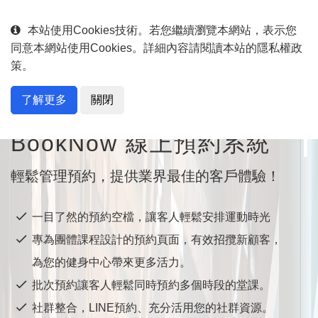
English
中文
本站使用Cookies技術。若您繼續瀏覽本網站，表示您
同意本網站使用Cookies。詳細內容請閱讀本站的隱私權政
策。
了解更多
關閉
專為運動健身課程、推拿整復等量身打造
BookNow 線上預約系統
輕鬆管理預約，提供業界最佳的客戶體驗！
一目了然的預約空檔，讓客人輕鬆安排運動時光
專為團體課程設計的預約頁面，有效招攬新顧客，
為您的健身中心帶來更多活力。
批次預約讓客人輕鬆同時預約多個時段的堂課。
社群整合，LINE預約、充分活用您的社群資源。