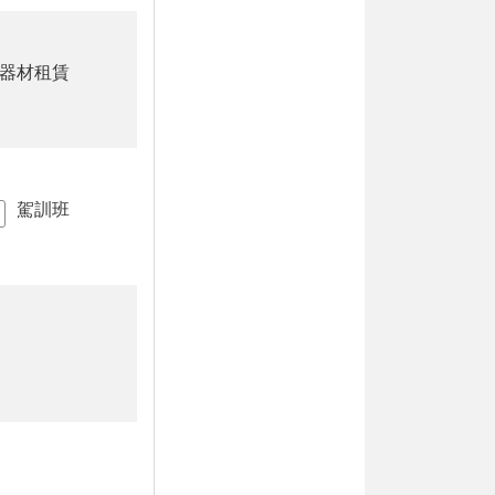
器材租賃
駕訓班