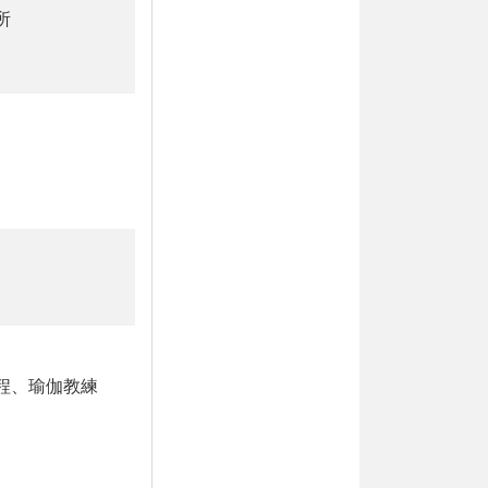
所
程、瑜伽教練