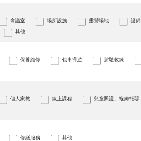
會議室
場所設施
露營場地
設備
其他
保養維修
包車導遊
駕駛教練
個人家教
線上課程
兒童照護、褓姆托嬰
修繕服務
其他