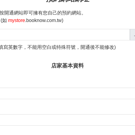
按開通網站即可擁有您自己的預約網站。
(如
mystore
.booknow.com.tw)
 請填寫英數字，不能用空白或特殊符號，開通後不能修改
)
店家基本資料